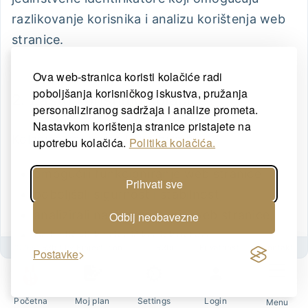
razlikovanje korisnika i analizu korištenja web
stranice.
Ova web-stranica koristi kolačiće radi
poboljšanja korisničkog iskustva, pružanja
2. Zašto koristimo kolačiće?
personaliziranog sadržaja i analize prometa.
Nastavkom korištenja stranice pristajete na
Kolačiće koristimo kako bismo:
upotrebu kolačića.
Politika kolačića.
omogućili funkcioniranje web stranice,
Prihvati sve
poboljšali sigurnost i stabilnost,
analizirali način korištenja web stranice,
Odbij neobavezne
poboljšali korisničko iskustvo,
2026©
R3bit
by
Project icon d.o.o.
R3bit
Privatnost
Kontakt
Postavke
prikazali personalizirane oglase na temelju
vaših interesa (ako ste za to dali privolu).
Početna
Moj plan
Settings
Login
Menu