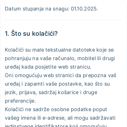
Datum stupanja na snagu: 01.10.2025.
1. Što su kolačići?
Kolačići su male tekstualne datoteke koje se
pohranjuju na vaše računalo, mobitel ili drugi
uređaj kada posjetite web stranicu.
Oni omogućuju web stranici da prepozna vaš
uređaj i zapamti vaše postavke, kao što su
jezik, prijava, sadržaj košarice i druge
preferencije.
Kolačići ne sadrže osobne podatke poput
vašeg imena ili e-adrese, ali mogu sadržavati
jedinstvene identifikatore koji omogućuju