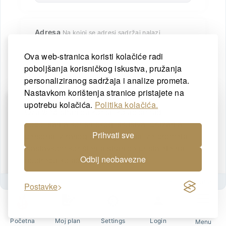
Ova web-stranica koristi kolačiće radi
poboljšanja korisničkog iskustva, pružanja
personaliziranog sadržaja i analize prometa.
Nastavkom korištenja stranice pristajete na
upotrebu kolačića.
Politika kolačića.
Prihvati sve
Odbij neobavezne
2026©
R3bit
by
Project icon d.o.o.
R3bit
Privatnost
Kontakt
Postavke
Početna
Moj plan
Settings
Login
Menu